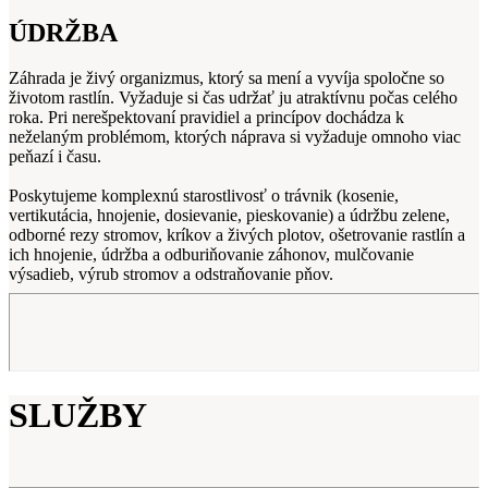
ÚDRŽBA
Záhrada je živý organizmus, ktorý sa mení a vyvíja spoločne so
životom rastlín. Vyžaduje si čas udržať ju atraktívnu počas celého
roka. Pri nerešpektovaní pravidiel a princípov dochádza k
neželaným problémom, ktorých náprava si vyžaduje omnoho viac
peňazí i času.
Poskytujeme komplexnú starostlivosť o trávnik (kosenie,
vertikutácia, hnojenie, dosievanie, pieskovanie) a údržbu zelene,
odborné rezy stromov, kríkov a živých plotov, ošetrovanie rastlín a
ich hnojenie, údržba a odburiňovanie záhonov, mulčovanie
výsadieb, výrub stromov a odstraňovanie pňov.
SLUŽBY