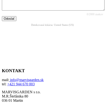
0
/2000 znakov
Detekovaná lokácia: United States (US)
KONTAKT
mail:
info@marvisgarden.sk
tel:
+421 944 670 003
MARVISGARDEN s r.o.
M.R.Štefánika 80
036 01 Martin