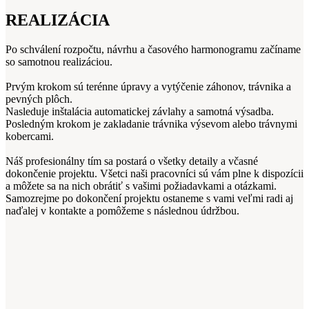
REALIZÁCIA
Po schválení rozpočtu, návrhu a časového harmonogramu začíname
so samotnou realizáciou.
Prvým krokom sú terénne úpravy a vytýčenie záhonov, trávnika a
pevných plôch.
Nasleduje inštalácia automatickej závlahy a samotná výsadba.
Posledným krokom je zakladanie trávnika výsevom alebo trávnymi
kobercami.
Náš profesionálny tím sa postará o všetky detaily a včasné
dokončenie projektu. Všetci naši pracovníci sú vám plne k dispozícii
a môžete sa na nich obrátiť s vašimi požiadavkami a otázkami.
Samozrejme po dokončení projektu ostaneme s vami veľmi radi aj
naďalej v kontakte a pomôžeme s následnou údržbou.