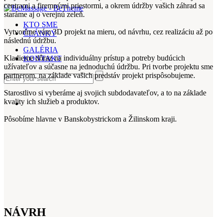
centrami a firemnými priestormi, a okrem údržby vašich záhrad sa
staráme aj o verejnú zeleň.
KTO SME
Vytvoríme vám 3D projekt na mieru, od návrhu, cez realizáciu až po
ČLÁNKY
následnú údržbu.
GALÉRIA
Kladieme dôraz na individuálny prístup a potreby budúcich
KONTAKT
užívateľov a súčasne na jednoduchú údržbu. Pri tvorbe projektu sme
partnerom, na základe vašich predstáv projekt prispôsobujeme.
Starostlivo si vyberáme aj svojich subdodavateľov, a to na základe
kvality ich služieb a produktov.
Pôsobíme hlavne v Banskobystrickom a Žilinskom kraji.
NÁVRH