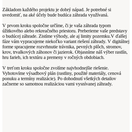
Základom každého projektu je dobrý nápad. Je potrebné si
uvedomiť, na aké účely bude budúca záhrada využívaná.
V prvom kroku spoločne určíme, či je vaša záhrada typom
úžitkového alebo rekreačného priestoru. Preberieme vaše predstavy
o budúcej záhrade. Zistíme výhody, ale aj limity pozemku.V ďalšej
fáze vám vypracujeme niekoľko variant riešení záhrady. V digitálnej
forme spracujeme rozvrhnutie trávnika, pevných plôch, stromov,
krov, trvalkových záhonov či jazierok. Objasníme náš výber rastlín,
hru farieb, ich textúru a premeny v ročných obdobiach.
V treťom kroku spoločne zvolíme najvhodnejšie riešenie.
Vyhotovíme výsadbový plán (rastliny, použité materiály, cenová
ponuku a termíny realizácie). Po dohodnutí všetkých detailov
začneme so samotnou realizáciou vami vysnívanej záhrady.