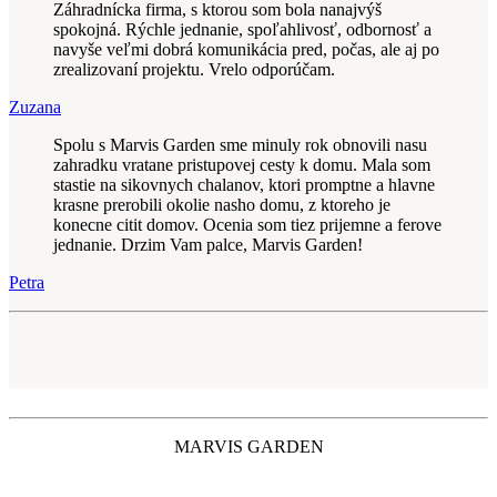
Záhradnícka firma, s ktorou som bola nanajvýš
spokojná. Rýchle jednanie, spoľahlivosť, odbornosť a
navyše veľmi dobrá komunikácia pred, počas, ale aj po
zrealizovaní projektu. Vrelo odporúčam.
Zuzana
Spolu s Marvis Garden sme minuly rok obnovili nasu
zahradku vratane pristupovej cesty k domu. Mala som
stastie na sikovnych chalanov, ktori promptne a hlavne
krasne prerobili okolie nasho domu, z ktoreho je
konecne citit domov. Ocenia som tiez prijemne a ferove
jednanie. Drzim Vam palce, Marvis Garden!
Petra
MARVIS GARDEN