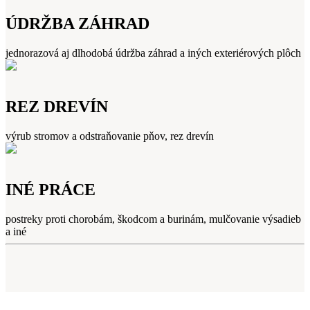
ÚDRŽBA ZÁHRAD
jednorazová aj dlhodobá údržba záhrad a iných exteriérových plôch
REZ DREVÍN
výrub stromov a odstraňovanie pňov, rez drevín
INÉ PRÁCE
postreky proti chorobám, škodcom a burinám, mulčovanie výsadieb
a iné