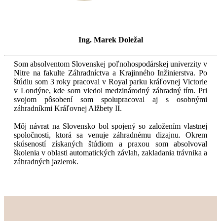
Ing. Marek Doležal
Som absolventom Slovenskej poľnohospodárskej univerzity v
Nitre na fakulte Záhradníctva a Krajinného Inžinierstva. Po
štúdiu som 3 roky pracoval v Royal parku kráľovnej Victorie
v Londýne, kde som viedol medzinárodný záhradný tím. Pri
svojom pôsobení som spolupracoval aj s osobnými
záhradníkmi Kráľovnej Alžbety II.
Môj návrat na Slovensko bol spojený so založením vlastnej
spoločnosti, ktorá sa venuje záhradnému dizajnu. Okrem
skúseností získaných štúdiom a praxou som absolvoval
školenia v oblasti automatických závlah, zakladania trávnika a
záhradných jazierok.